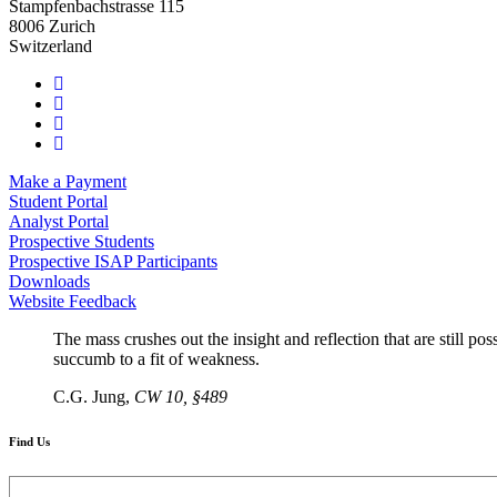
Stampfenbachstrasse 115
8006 Zurich
Switzerland
Make a Payment
Student Portal
Analyst Portal
Prospective Students
Prospective ISAP Participants
Downloads
Website Feedback
The mass crushes out the insight and reflection that are still pos
succumb to a fit of weakness.
C.G. Jung,
CW 10, §489
Find Us