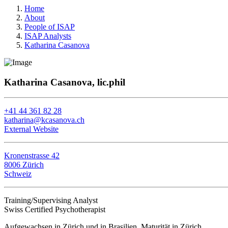
Home
About
People of ISAP
ISAP Analysts
Katharina Casanova
Katharina Casanova, lic.phil
+41 44 361 82 28
katharina@kcasanova.ch
External Website
Kronenstrasse 42
8006 Zürich
Schweiz
Training/Supervising Analyst
Swiss Certified Psychotherapist
Aufgewachsen in Zürich und in Brasilien, Maturität in Zürich.