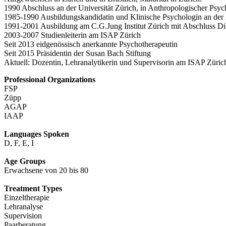
1990 Abschluss an der Universität Zürich, in Anthropologischer Psy
1985-1990 Ausbildungskandidatin und Klinische Psychologin an der K
1991-2001 Ausbildung am C.G.Jung Institut Zürich mit Abschluss Di
2003-2007 Studienleiterin am ISAP Zürich
Seit 2013 eidgenössisch anerkannte Psychotherapeutin
Seit 2015 Präsidentin der Susan Bach Stiftung
Aktuell: Dozentin, Lehranalytikerin und Supervisorin am ISAP Züric
Professional Organizations
FSP
Züpp
AGAP
IAAP
Languages Spoken
D, F, E, I
Age Groups
Erwachsene von 20 bis 80
Treatment Types
Einzeltherapie
Lehranalyse
Supervision
Paarberatung