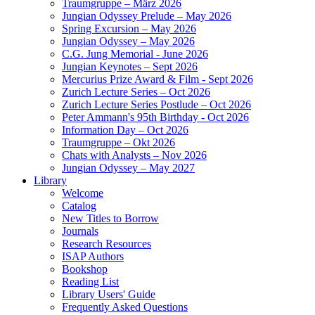
Traumgruppe – März 2026
Jungian Odyssey Prelude – May 2026
Spring Excursion – May 2026
Jungian Odyssey – May 2026
C.G. Jung Memorial - June 2026
Jungian Keynotes – Sept 2026
Mercurius Prize Award & Film - Sept 2026
Zurich Lecture Series – Oct 2026
Zurich Lecture Series Postlude – Oct 2026
Peter Ammann's 95th Birthday - Oct 2026
Information Day – Oct 2026
Traumgruppe – Okt 2026
Chats with Analysts – Nov 2026
Jungian Odyssey – May 2027
Library
Welcome
Catalog
New Titles to Borrow
Journals
Research Resources
ISAP Authors
Bookshop
Reading List
Library Users' Guide
Frequently Asked Questions